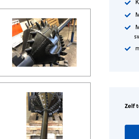
K
M
M
s
m
Zelf 