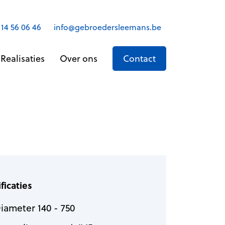
 14 56 06 46
info@gebroedersleemans.be
Realisaties
Over ons
Contact
ficaties
iameter 140 - 750