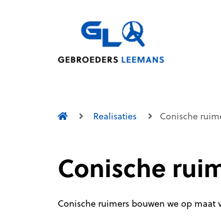
Naar inhoud
Realisaties
Conische ruim
Conische rui
Conische ruimers bouwen we op maat v